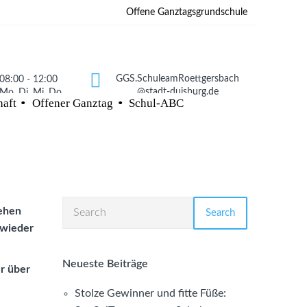
Offene Ganztagsgrundschule
GGS.SchuleamRoettgersbach
08:00 - 12:00
@stadt-duisburg.de
Mo, Di. Mi, Do
haft
Offener Ganztag
Schul-ABC
tehen
Search
 wieder
Neueste Beiträge
r über
Stolze Gewinner und fitte Füße: