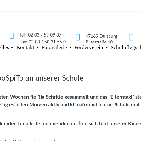
Tel.: 02 03 / 59 09 87
47169 Duisburg
Fax: 02 03 / 50 31 55 0
Bilsestraße 10
lles
Kontakt
Fotogalerie
Förderverein
Schulpflegsc
poSpiTo an unserer Schule
zten Wochen fleißig Schritte gesammelt und das “Elterntaxi” s
 ging es jeden Morgen aktiv und klimafreundlich zur Schule und
kunden für alle Teilnehmenden durften sich fünf unserer Kinde